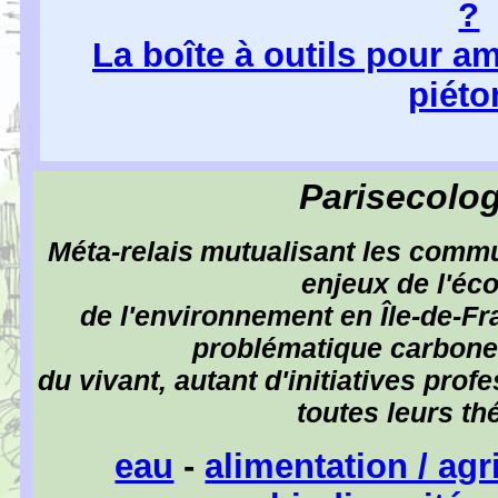
?
La boîte à outils pour a
piéto
Parisecolog
M
é
ta-relais
mutualisant les commu
enjeux de l'
é
co
de l'environnement en Î
l
e-de-Fr
probl
é
matique carbone 
du vivant, autant d'initiatives pro
toutes leurs th
eau
-
alimentation / agr