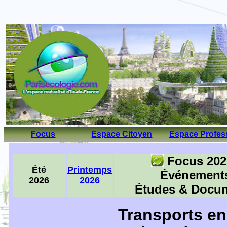
Focus
Espace Citoyen
Espace Profes
Focus 202
Été
Printemps
É
v
é
nement
2026
2026
É
tudes & Docu
T
ransports e