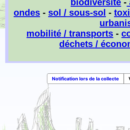
biodiversit
é
-
ondes
-
sol / sous-sol
-
tox
urban
mobilit
é
/ transports
-
co
d
é
chets /
é
conom
Notification lors de la collecte